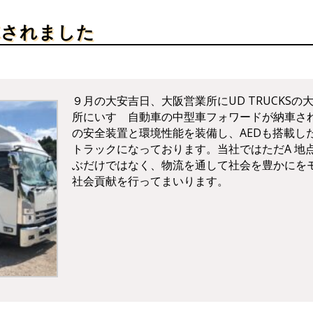
車されました
９月の大安吉日、大阪営業所にUD TRUCKSの
所にいすゞ自動車の中型車フォワードが納車さ
の安全装置と環境性能を装備し、AEDも搭載し
トラックになっております。当社ではただA 地
ぶだけではなく、物流を通して社会を豊かにを
社会貢献を行ってまいります。